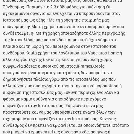
διευθύνσεις URL στον ιστότοπό μας στις οποίες θα θέλατε να
Σύνδεσμος. Περιμένετε 2-3 εβδομάδες για απάντηση.Οι
εγκεκριμένοι οργανισμοί ενδέχεται να υπερσυνδέονται στον
Ιστότοπό μας ως εξής:• Με τη χρήση της εταιρικής μας
επωνυμίας. ή• Με τη χρήση του ενιαίου εντοπισμού πόρων που
συνδέεται με. ή• Με τη χρήση οποιασδήποτε άλλης περιγραφής
της Ιστοσελίδας μας που συνδέεται με αυτό έχει νόημα στο
πλαίσιο και τη μορφή του περιεχομένου στον ιστότοπο του
συνδέσμου.Καμία χρήση του λογότυπου του Vagelatos Home ή
άλλου έργου τέχνης δεν επιτρέπεται για σύνδεση χωρίς
συμφωνία άδειας εμπορικού σήματος.iFramesΧωρίς
προηγούμενη έγκριση και γραπτή άδεια, δεν μπορείτε να
δημιουργήσετε πλαίσια γύρω από τις Ιστοσελίδες μας που
αλλοιώνουν με οποιονδήποτε τρόπο την οπτική παρουσίαση ή
εμφάνιση της Ιστοσελίδας μας.Ευθύνη περιεχομένουΔεν θα
φέρουμε καμία ευθύνη για οποιοδήποτε περιεχόμενο
εμφανίζεται στον Ιστότοπό σας. Συμφωνείτε να μας
προστατεύετε και να μας υπερασπίζεστε έναντι όλων των
ισχυρισμών που εμφανίζονται στον Ιστότοπό σας. Κανένας
σύνδεσμος δεν πρέπει να εμφανίζεται σε οποιονδήποτε Ιστότοπο
που μπορεί να ερμηνευτεί ως συκοφαντικός, άσεμνος ή