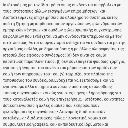
Ιστότοπό μας με τον ίδιο τρόπο όπως συνδέονται υπερβολικά με
τους Ιστότοπους άλλων εισηγμένων επιχειρήσεων. και•
Διαπιστευμένες επιχειρήσεις σε ολόκληρο το σύστημα, εκτός
από τη ζήτηση μη κερδοσκοπικών οργανώσεων, φιλανθρωπικών
εμπορικών κέντρων και ομάδων φιλανθρωπικής συγκέντρωσης
κεφαλαίων που ενδέχεται να μην συνδέονται υπερβολικά με τον
ιστότοπό μας.Αυτοί οι οργανισμοί ενδέχεται να συνδέονται με την
αρχική μας σελίδα, με δημοσιεύσεις ή με άλλες πληροφορίες της
Ιστοσελίδας εφόσον ο σύνδεσμος: (α) δεν είναι σε καμία
περίπτωση παραπλανητικός. β) δεν συνεπάγεται ψευδώς χορηγία,
έγκριση ή έγκριση του συνδετικού μέρους και των προϊόντων
και/ή των υπηρεσιών του · και (γ) ταιριάζει στο πλαίσιο της
τοποθεσίας του συνδέσμου.Ενδέχεται να εξετάσουμε και να
εγκρίνουμε άλλα αιτήματα σύνδεσης από τους ακόλουθους
τύπους οργανισμών:• κοινώς γνωστές πηγές πληροφόρησης για
τους καταναλωτές και/ή τις επιχειρήσεις.• ιστότοποι κοινότητας
dot.com.ενώσεις ή άλλες ομάδες που εκπροσωπούν
φιλανθρωπικές οργανώσεις.• Διανομείς διαδικτυακών
καταλόγων.• διαδικτυακές πύλες.• λογιστικά, νομικά και
συμβουλευτικά γραφεία. και• εκπαιδευτικά ιδρύματα και