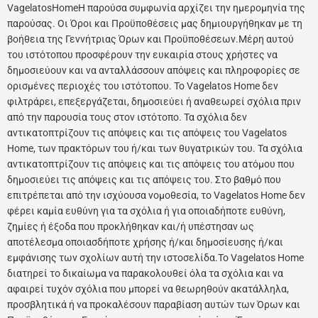
VagelatosHomeΗ παρούσα συμφωνία αρχίζει την ημερομηνία της
παρούσας. Οι Όροι και Προϋποθέσεις μας δημιουργήθηκαν με τη
βοήθεια της Γεννήτριας Όρων και Προϋποθέσεων.Μέρη αυτού
του ιστότοπου προσφέρουν την ευκαιρία στους χρήστες να
δημοσιεύουν και να ανταλλάσσουν απόψεις και πληροφορίες σε
ορισμένες περιοχές του ιστότοπου. Το Vagelatos Home δεν
φιλτράρει, επεξεργάζεται, δημοσιεύει ή αναθεωρεί σχόλια πριν
από την παρουσία τους στον ιστότοπο. Τα σχόλια δεν
αντικατοπτρίζουν τις απόψεις και τις απόψεις του Vagelatos
Home, των πρακτόρων του ή/και των θυγατρικών του. Τα σχόλια
αντικατοπτρίζουν τις απόψεις και τις απόψεις του ατόμου που
δημοσιεύει τις απόψεις και τις απόψεις του. Στο βαθμό που
επιτρέπεται από την ισχύουσα νομοθεσία, το Vagelatos Home δεν
φέρει καμία ευθύνη για τα σχόλια ή για οποιαδήποτε ευθύνη,
ζημίες ή έξοδα που προκλήθηκαν και/ή υπέστησαν ως
αποτέλεσμα οποιασδήποτε χρήσης ή/και δημοσίευσης ή/και
εμφάνισης των σχολίων αυτή την ιστοσελίδα.Το Vagelatos Home
διατηρεί το δικαίωμα να παρακολουθεί όλα τα σχόλια και να
αφαιρεί τυχόν σχόλια που μπορεί να θεωρηθούν ακατάλληλα,
προσβλητικά ή να προκαλέσουν παραβίαση αυτών των Όρων και