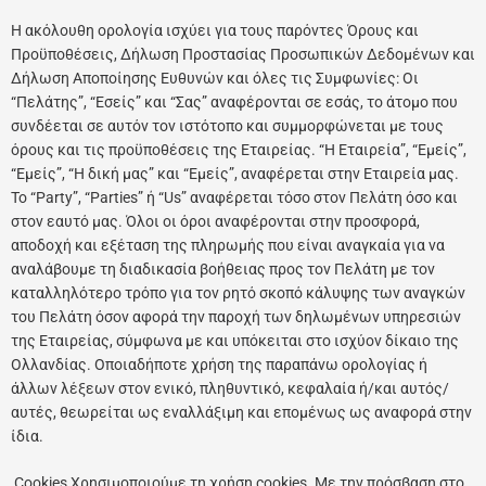
Η ακόλουθη ορολογία ισχύει για τους παρόντες Όρους και
Προϋποθέσεις, Δήλωση Προστασίας Προσωπικών Δεδομένων και
Δήλωση Αποποίησης Ευθυνών και όλες τις Συμφωνίες: Οι
“Πελάτης”, “Εσείς” και “Σας” αναφέρονται σε εσάς, το άτομο που
συνδέεται σε αυτόν τον ιστότοπο και συμμορφώνεται με τους
όρους και τις προϋποθέσεις της Εταιρείας. “Η Εταιρεία”, “Εμείς”,
“Εμείς”, “Η δική μας” και “Εμείς”, αναφέρεται στην Εταιρεία μας.
Το “Party”, “Parties” ή “Us” αναφέρεται τόσο στον Πελάτη όσο και
στον εαυτό μας. Όλοι οι όροι αναφέρονται στην προσφορά,
αποδοχή και εξέταση της πληρωμής που είναι αναγκαία για να
αναλάβουμε τη διαδικασία βοήθειας προς τον Πελάτη με τον
καταλληλότερο τρόπο για τον ρητό σκοπό κάλυψης των αναγκών
του Πελάτη όσον αφορά την παροχή των δηλωμένων υπηρεσιών
της Εταιρείας, σύμφωνα με και υπόκειται στο ισχύον δίκαιο της
Ολλανδίας. Οποιαδήποτε χρήση της παραπάνω ορολογίας ή
άλλων λέξεων στον ενικό, πληθυντικό, κεφαλαία ή/και αυτός/
αυτές, θεωρείται ως εναλλάξιμη και επομένως ως αναφορά στην
ίδια.
Cookies Χρησιμοποιούμε τη χρήση cookies. Με την πρόσβαση στο