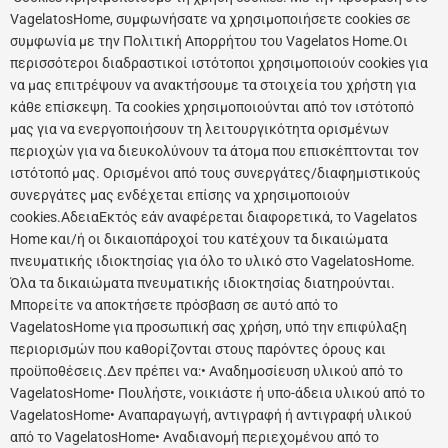
VagelatosHome, συμφωνήσατε να χρησιμοποιήσετε cookies σε
συμφωνία με την Πολιτική Απορρήτου του Vagelatos Home.Οι
περισσότεροι διαδραστικοί ιστότοποι χρησιμοποιούν cookies για
να μας επιτρέψουν να ανακτήσουμε τα στοιχεία του χρήστη για
κάθε επίσκεψη. Τα cookies χρησιμοποιούνται από τον ιστότοπό
μας για να ενεργοποιήσουν τη λειτουργικότητα ορισμένων
περιοχών για να διευκολύνουν τα άτομα που επισκέπτονται τον
ιστότοπό μας. Ορισμένοι από τους συνεργάτες/διαφημιστικούς
συνεργάτες μας ενδέχεται επίσης να χρησιμοποιούν
cookies.ΑδειαΕκτός εάν αναφέρεται διαφορετικά, το Vagelatos
Home και/ή οι δικαιοπάροχοί του κατέχουν τα δικαιώματα
πνευματικής ιδιοκτησίας για όλο το υλικό στο VagelatosHome.
Όλα τα δικαιώματα πνευματικής ιδιοκτησίας διατηρούνται.
Μπορείτε να αποκτήσετε πρόσβαση σε αυτό από το
VagelatosHome για προσωπική σας χρήση, υπό την επιφύλαξη
περιορισμών που καθορίζονται στους παρόντες όρους και
προϋποθέσεις.Δεν πρέπει να:• Αναδημοσίευση υλικού από το
VagelatosHome• Πουλήστε, νοικιάστε ή υπο-άδεια υλικού από το
VagelatosHome• Αναπαραγωγή, αντιγραφή ή αντιγραφή υλικού
από το VagelatosHome• Αναδιανομή περιεχομένου από το