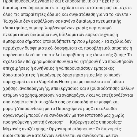
Προϋποθέσεων.Εγγυάστε και εκπροσωπείτε ότι:• Έχετε το
δικαίωμα να δημοσιεύετε τα σχόλια στον ιστότοπό μας και έχετε
όλες τις απαραίτητες άδειες και συγκατάθεση για να το κάνετε.•
Τα σχόλια δεν εισβάλλουν σε κανένα δικαίωμα πνευματικής
ιδιοκτησίας, συμπεριλαμβανομένων χωρίς περιορισμό
πνευματικών δικαιωμάτων, διπλωμάτων ευρεσιτεχνίας ή
εμπορικού σήματος οποιουδήποτε τρίτου μέρους.• Τα σχόλια δεν
περιέχουν δυσφημιστικό, δυσφημιστικό, προσβλητικό, απρεπές ή
παράνομο υλικό που αποτελεί παραβίαση της ιδιωτικής ζωής• Τα
σχόλια δεν θα χρησιμοποιηθούν για να ζητήσουν ή να προωθήσουν
επιχειρήσεις ή συνήθειες ή να παρουσιάσουν εμπορικές
δραστηριότητες ή παράνομες δραστηριότητες.Με το παρόν
παραχωρείτε στο Vagelatos Home μια μη αποκλειστική άδεια
χρήσης, αναπαραγωγής, επεξεργασίας και εξουσιοδότησης άλλων
ατόμων να χρησιμοποιούν, να αναπαράγουν και να επεξεργάζονται
οποιοδήποτε από τα σχόλιά σας σε οποιαδήποτε μορφή και
μορφή.Υπερσύνδεση με το Περιεχόμενό μαςΟι ακόλουθοι
οργανισμοί μπορούν να συνδεθούν με τον Ιστότοπό μας χωρίς
προηγούμενη γραπτή έγκριση:• Κυβερνητικές υπηρεσίες;•
Μηχανές αναζήτησης;• Οργανισμοί ειδήσεων.• Οι διανομείς
διαδικτυακών καταλόγων ενδέχεται να συνδέονται με τον