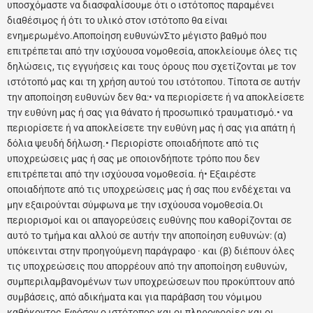
υποσχόμαστε να διασφαλίσουμε ότι ο ιστότοπος παραμένει
διαθέσιμος ή ότι το υλικό στον ιστότοπο θα είναι
ενημερωμένο.Αποποίηση ευθυνώνΣτο μέγιστο βαθμό που
επιτρέπεται από την ισχύουσα νομοθεσία, αποκλείουμε όλες τις
δηλώσεις, τις εγγυήσεις και τους όρους που σχετίζονται με τον
ιστότοπό μας και τη χρήση αυτού του ιστότοπου. Τίποτα σε αυτήν
την αποποίηση ευθυνών δεν θα:• να περιορίσετε ή να αποκλείσετε
την ευθύνη μας ή σας για θάνατο ή προσωπικό τραυματισμό.• να
περιορίσετε ή να αποκλείσετε την ευθύνη μας ή σας για απάτη ή
δόλια ψευδή δήλωση.• Περιορίστε οποιαδήποτε από τις
υποχρεώσεις μας ή σας με οποιονδήποτε τρόπο που δεν
επιτρέπεται από την ισχύουσα νομοθεσία. ή• Εξαιρέστε
οποιαδήποτε από τις υποχρεώσεις μας ή σας που ενδέχεται να
μην εξαιρούνται σύμφωνα με την ισχύουσα νομοθεσία.Οι
περιορισμοί και οι απαγορεύσεις ευθύνης που καθορίζονται σε
αυτό το τμήμα και αλλού σε αυτήν την αποποίηση ευθυνών: (α)
υπόκεινται στην προηγούμενη παράγραφο · και (β) διέπουν όλες
τις υποχρεώσεις που απορρέουν από την αποποίηση ευθυνών,
συμπεριλαμβανομένων των υποχρεώσεων που προκύπτουν από
συμβάσεις, από αδικήματα και για παράβαση του νόμιμου
καθήκοντος.Εφόσον ο ιστότοπος και οι πληροφορίες και οι