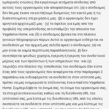
εμπορικές ενώσεις.Θα εγκρίνουμε αιτήματα σύνδεσης από
αυτούς τους οργανισμούς εάν αποφασίσουμε ότι: (α) ο σύνδεσμος
δεν θα μας έκανε να κοιτάξουμε δυσμενώς τον εαυτό μας ή τις
διαπιστευμένες επιχειρήσεις μας. (β) ο οργανισμός δεν έχει
αρνητικά αρχεία μαζί μας · (γ) το όφελος για εμάς από την
προβολή της υπερσύνδεσης αντισταθμίζει την απουσία του
Vagelatos Home. και (δ) ο σύνδεσμος βρίσκεται στο πλαίσιο
γενικών πληροφοριών πόρων.Αυτοί οι οργανισμοί ενδέχεται να
συνδεθούν με την αρχική μας σελίδα αρκεί ο σύνδεσμος: (α) να
μην είναι σε καμία περίπτωση παραπλανητικός. β) δεν
συνεπάγεται ψευδώς χορηγία, έγκριση ή έγκριση του συνδετικού
μέρους και των προϊόντων ή των υπηρεσιών του · και (γ)
ταιριάζει στο πλαίσιο της τοποθεσίας του συνδέσμου.Εάν είστε
ένας από τους οργανισμούς που αναφέρονται στην παράγραφο 2
παραπάνω και ενδιαφέρεστε να συνδεθείτε στον ιστότοπό μας,
πρέπει να μας ενημερώσετε στέλνοντας ένα e-mail στο Vagelatos
Home. Συμπεριλάβετε το όνομά σας, το όνομα του οργανισμού σας,
τα στοιχεία επικοινωνίας καθώς και τη διεύθυνση URL του
ιστότοπού σας, μια λίστα με τις διευθύνσεις URL από τις οποίες
σκοπεύετε να συνδέσετε στον ιστότοπό μας και μια λίστα με τις