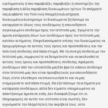
εγκληματικός ή που παραβιάζει, παραβιάζει ή υποστηρίζει την
παραβίαση ή άλλη παραβίαση δικαιωμάτων τρίτων.Το απόρρητό
σαςΔιαβάστε την Πολιτική ΑπορρήτουΔιατήρηση
δικαιωμάτωνΔιατηρούμε το δικαίωμα να ζητήσουμε να
καταργήσετε όλους τους συνδέσμους ή οποιονδήποτε
συγκεκριμένο σύνδεσμο προς τον Ιστότοπό μας. Εγκρίνετε την
άμεση κατάργηση όλων των συνδέσμων προς τον Ιστότοπό μας
κατόπιν αιτήματος. Επιφυλασσόμαστε επίσης του δικαιώματος να
προχωρήσουμε σε αυτούς τους όρους και προϋποθέσεις και την
πολιτική σύνδεσης ανά πάσα στιγμή. Με τη συνεχή σύνδεση με τον
Ιστότοπό μας, συμφωνείτε να δεσμεύεστε και να ακολουθείτε
αυτούς τους όρους και προϋποθέσεις σύνδεσης.Αφαίρεση
συνδέσμων από την ιστοσελίδα μαςΕάν βρείτε κάποιο σύνδεσμο
στον Ιστότοπό μας που είναι προσβλητικός για οποιονδήποτε
λόγο, είστε ελεύθεροι να επικοινωνήσετε και να μας
ενημερώσετε ανά πάσα στιγμή. Θα εξετάσουμε τα αιτήματα για
κατάργηση συνδέσμων, αλλά δεν είμαστε υποχρεωμένοι να
απαντήσουμε άμεσα σε εσάς.Δεν διασφαλίζουμε ότι οι
πληροφορίες σε αυτόν τον ιστότοπο είναι σωστές, δεν
εγγυόμαστε την πληρότητα ή την ακρίβειά τους. ούτε